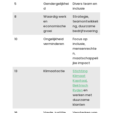
5
Gendergelijkhei
Divers team en
d
inclusie
8
Waardig werk
Strategie,
en
teamontwikkeli
economische
ng, duurzame
groei
bedrijfsvoering
10
Ongelijkheid
Focus op
verminderen
inclusie,
mensenrechte
n,
maatschappeli
jke impact
13
Klimaatactie
Stichting
Klimaat
Kapitaal
,
Elektrisch
Ryden
en
werken met
duurzame
klanten
16
Vrede, justitie
Versterken van